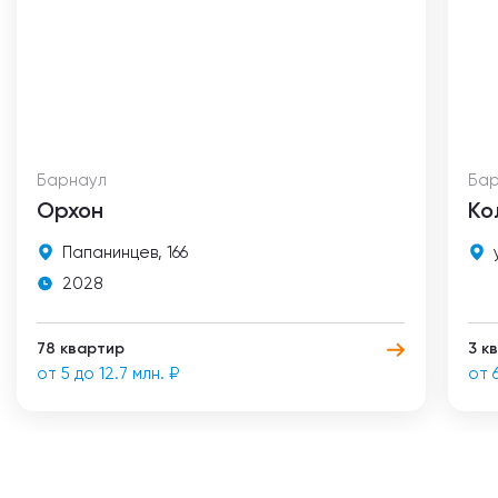
Барнаул
Ба
Орхон
Ко
Папанинцев, 166
2028
78 квартир
3 к
от 5 до 12.7 млн. ₽
от 6