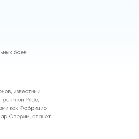
льных боев
нов, известный
гран-при Pride,
йцами как Фабрицио
тар Оверим, станет