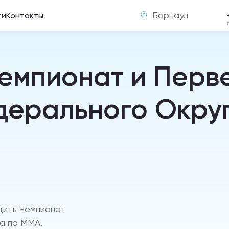
Барнаул
ти
Контакты
емпионат и Перв
дерального Окру
дить Чемпионат
а по ММА.